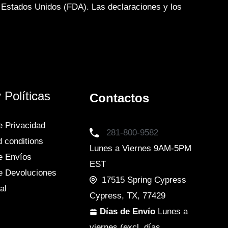
s Estados Unidos (FDA). Las declaraciones y los
 Políticas
Contactos
de Privacidad
281-800-9582
 conditions
Lunes a Viernes 9AM-5PM
de Envíos
EST
de Devoluciones
17515 Spring Cypress
al
Cypress, TX, 77429
Días de Envío
Lunes a
viernes (excl. días